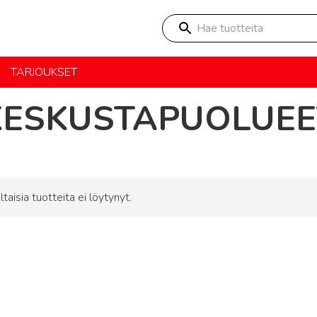
Hae tuotteita
TARJOUKSET
KESKUSTAPUOLUEE
ltaisia tuotteita ei löytynyt.