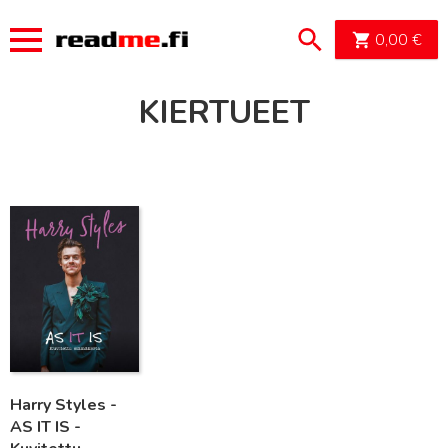
OSTOSK
0,00
€
KIERTUEET
Lue lisää
Harry Styles -
AS IT IS -