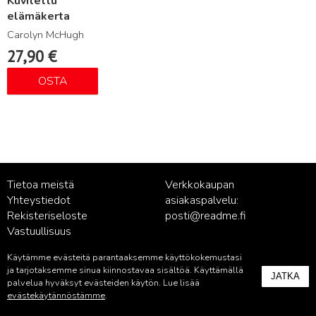
Kuvitettu
elämäkerta
Carolyn McHugh
27,90
€
OSTA
Tietoa meistä
Verkkokaupan
Yhteystiedot
asiakaspalvelu:
Rekisteriseloste
posti@readme.fi
Vastuullisuus
Käytämme evästeitä parantaaksemme käyttökokemustasi
Kustantamon asiakaspalvelu:
ja tarjotaksemme sinua kiinnostavaa sisältöä. Käyttämällä
JATKA
palvelu@readme.fi
palvelua hyväksyt evästeiden käytön. Lue lisää
evästekäytännöstämme
.