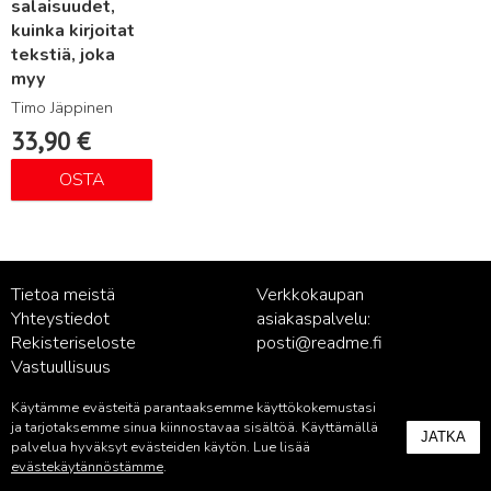
salaisuudet,
kuinka kirjoitat
tekstiä, joka
myy
Timo Jäppinen
33,90
€
OSTA
Tietoa meistä
Verkkokaupan
Yhteystiedot
asiakaspalvelu:
Rekisteriseloste
posti@readme.fi
Vastuullisuus
Käytämme evästeitä parantaaksemme käyttökokemustasi
Kustantamon asiakaspalvelu:
ja tarjotaksemme sinua kiinnostavaa sisältöä. Käyttämällä
JATKA
palvelu@readme.fi
palvelua hyväksyt evästeiden käytön. Lue lisää
evästekäytännöstämme
.