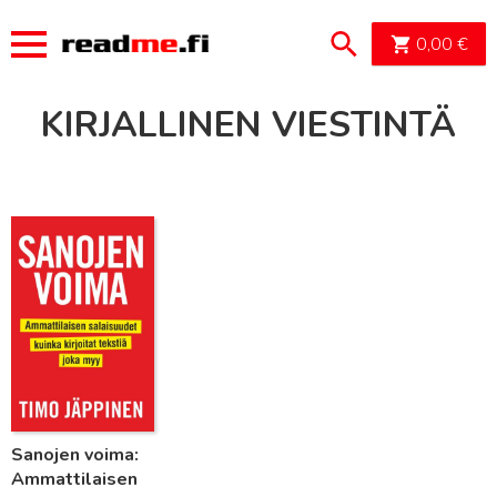
OSTOSK
0,00
€
KIRJALLINEN VIESTINTÄ
Lue lisää
Sanojen voima:
Ammattilaisen