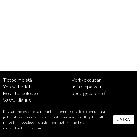
Tietoa meistä
Verkkokaupan
Yhteystiedot
asiakaspalvelu:
Rekisteriseloste
posti@readme.fi
Vastuullisuus
Käytämme evästeitä parantaaksemme käyttökokemustasi
Kustantamon asiakaspalvelu:
ja tarjotaksemme sinua kiinnostavaa sisältöä. Käyttämällä
JATKA
palvelu@readme.fi
palvelua hyväksyt evästeiden käytön. Lue lisää
evästekäytännöstämme
.