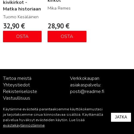
kirkot
kivikirkot -
Mika Remes
Matka historiaan
Tuomo Kesäläinen
32,90
€
28,90
€
OSTA
OSTA
Tietoa meistä
Verkkokaupan
Yhteystiedot
asiakaspalvelu:
Rekisteriseloste
posti@readme.fi
Vastuullisuus
Käytämme evästeitä parantaaksemme käyttökokemustasi
Kustantamon asiakaspalvelu:
ja tarjotaksemme sinua kiinnostavaa sisältöä. Käyttämällä
JATKA
palvelu@readme.fi
palvelua hyväksyt evästeiden käytön. Lue lisää
evästekäytännöstämme
.