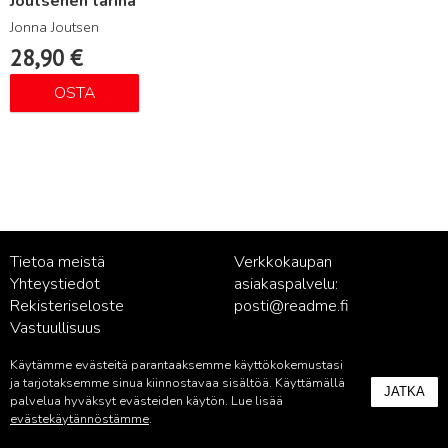
Joutsenen tarina
Jonna Joutsen
28,90
€
OSTA
Tietoa meistä
Verkkokaupan
Yhteystiedot
asiakaspalvelu:
Rekisteriseloste
posti@readme.fi
Vastuullisuus
Käytämme evästeitä parantaaksemme käyttökokemustasi
Kustantamon asiakaspalvelu:
ja tarjotaksemme sinua kiinnostavaa sisältöä. Käyttämällä
JATKA
palvelu@readme.fi
palvelua hyväksyt evästeiden käytön. Lue lisää
evästekäytännöstämme
.