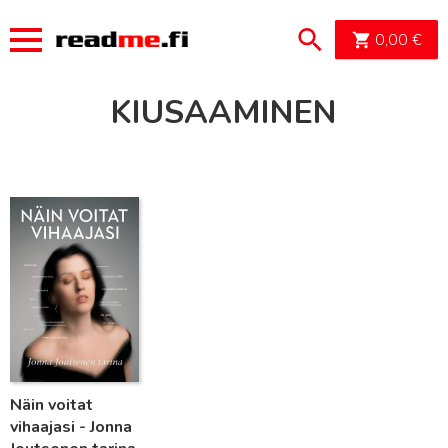
OSTOSK
0,00
€
KIUSAAMINEN
Lue lisää
Näin voitat
vihaajasi - Jonna