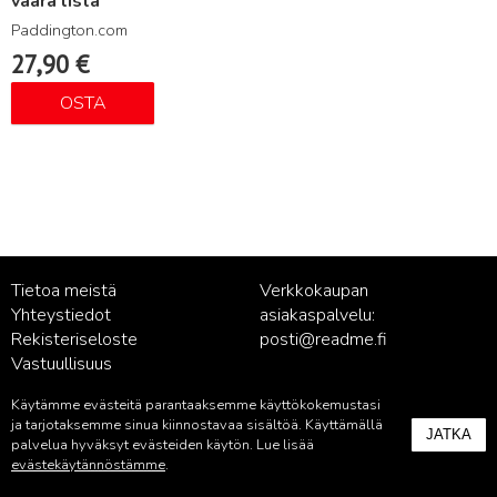
väärä lista
Paddington.com
27,90
€
OSTA
Tietoa meistä
Verkkokaupan
Yhteystiedot
asiakaspalvelu:
Rekisteriseloste
posti@readme.fi
Vastuullisuus
Käytämme evästeitä parantaaksemme käyttökokemustasi
Kustantamon asiakaspalvelu:
ja tarjotaksemme sinua kiinnostavaa sisältöä. Käyttämällä
JATKA
palvelu@readme.fi
palvelua hyväksyt evästeiden käytön. Lue lisää
evästekäytännöstämme
.