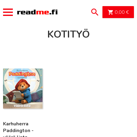
OSTOSK
0,00
€
KOTITYÖ
Lue lisää
Karhuherra
Paddington -