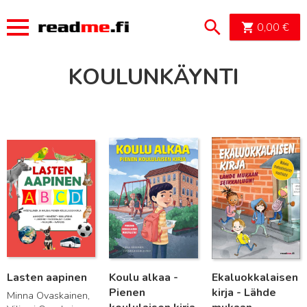
OSTOSK
0,00
€
KOULUNKÄYNTI
Lue lisää
Lue lisää
Lue lisää
Lasten aapinen
Koulu alkaa -
Ekaluokkalaisen
Pienen
kirja - Lähde
Minna Ovaskainen,