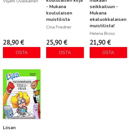
koululaisen kirja
mukaan
Viljami Ovaskainen
- Mukana
seikkailuun -
koululaisen
Mukana
muistilista
ekaluokkalaisen
muistilista!
Cina Friedner
Helena Bross
28,90
€
25,90
€
21,90
€
OSTA
OSTA
OSTA
Lue lisää
Liisan