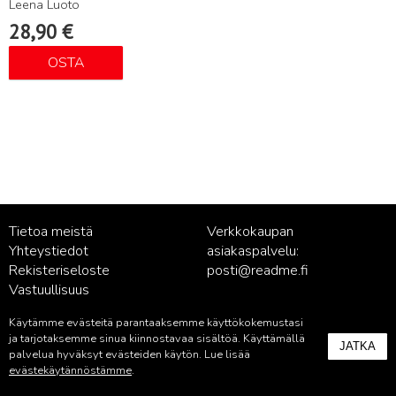
Leena Luoto
28,90
€
OSTA
Tietoa meistä
Verkkokaupan
Yhteystiedot
asiakaspalvelu:
Rekisteriseloste
posti@readme.fi
Vastuullisuus
Käytämme evästeitä parantaaksemme käyttökokemustasi
Kustantamon asiakaspalvelu:
ja tarjotaksemme sinua kiinnostavaa sisältöä. Käyttämällä
JATKA
palvelu@readme.fi
palvelua hyväksyt evästeiden käytön. Lue lisää
evästekäytännöstämme
.