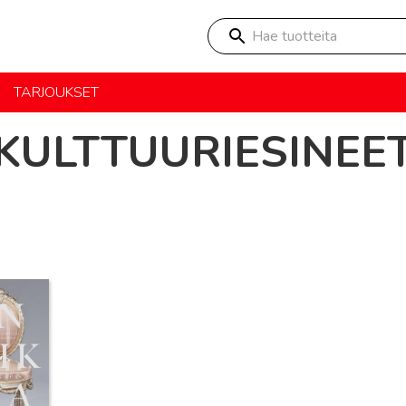
Hae tuotteita
TARJOUKSET
KULTTUURIESINEE