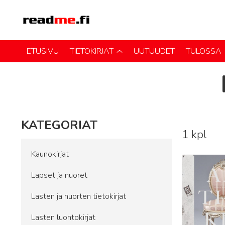
ETUSIVU
TIETOKIRJAT
UUTUUDET
TULOSSA
KATEGORIAT
1 kpl
Lue lisää
Kaunokirjat
Lapset ja nuoret
Lasten ja nuorten tietokirjat
Lasten luontokirjat