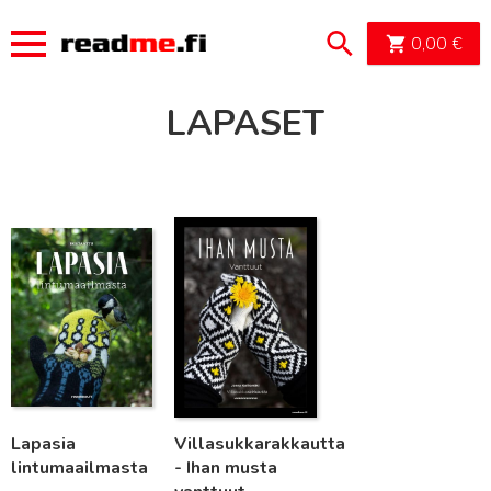
OSTOSK
0,00
€
LAPASET
Lue lisää
Lue lisää
Lapasia
Villasukkarakkautta
lintumaailmasta
- Ihan musta