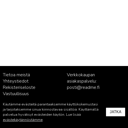
Tietoa meistä
Verkkokaupan
Yhteystiedot
asiakaspalvelu:
Rekisteriseloste
posti@readme.fi
Vastuullisuus
Käytämme evästeitä parantaaksemme käyttökokemustasi
Kustantamon asiakaspalvelu:
ja tarjotaksemme sinua kiinnostavaa sisältöä. Käyttämällä
JATKA
palvelu@readme.fi
palvelua hyväksyt evästeiden käytön. Lue lisää
evästekäytännöstämme
.