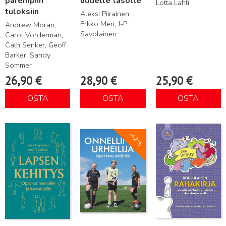
parempiin
uudelle tasolle
Lotta Lahti
tuloksiin
Aleksi Piirainen,
Erkko Meri, J-P
Andrew Moran,
Savolainen
Carol Vorderman,
Cath Senker, Geoff
Barker, Sandy
Sommer
26,90
€
28,90
€
25,90
€
OSTA
OSTA
OSTA
Lue lisää
Lue lisää
Lue lisää
-42%