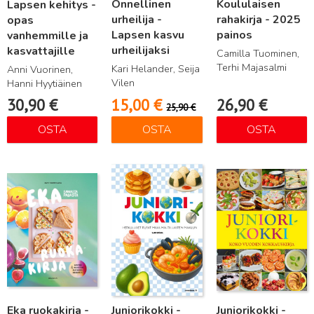
Onnellinen
Koululaisen
Lapsen kehitys -
urheilija -
rahakirja - 2025
opas
Lapsen kasvu
painos
vanhemmille ja
urheilijaksi
kasvattajille
Camilla Tuominen,
Terhi Majasalmi
Kari Helander, Seija
Anni Vuorinen,
Vilen
Hanni Hyytiäinen
30,90
€
15,00
€
26,90
€
25,90
€
OSTA
OSTA
OSTA
Lue lisää
Lue lisää
Lue lisää
Eka ruokakirja -
Juniorikokki -
Juniorikokki -