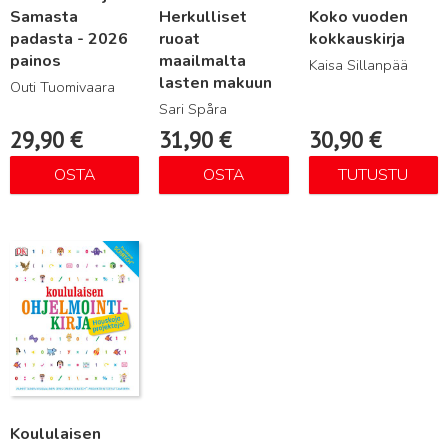
Samasta
Herkulliset
Koko vuoden
padasta - 2026
ruoat
kokkauskirja
painos
maailmalta
Kaisa Sillanpää
lasten makuun
Outi Tuomivaara
Sari Spåra
29,90
€
31,90
€
30,90
€
OSTA
OSTA
TUTUSTU
Lue lisää
Koululaisen