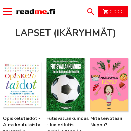
OSTOSK
0,00
€
LAPSET (IKÄRYHMÄT)
Lue lisää
Lue lisää
Lue lisää
Opiskelutaidot -
Futisvallankumous
Mitä leivotaan
Auta koululaista
- Juniorifutis
Nuppu?