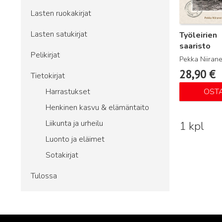
Lasten ruokakirjat
Lasten satukirjat
Työleirien
saaristo
Pelikirjat
Pekka Niiran
28,90
€
Tietokirjat
Harrastukset
OST
Henkinen kasvu & elämäntaito
Liikunta ja urheilu
1 kpl
Luonto ja eläimet
Sotakirjat
Tulossa