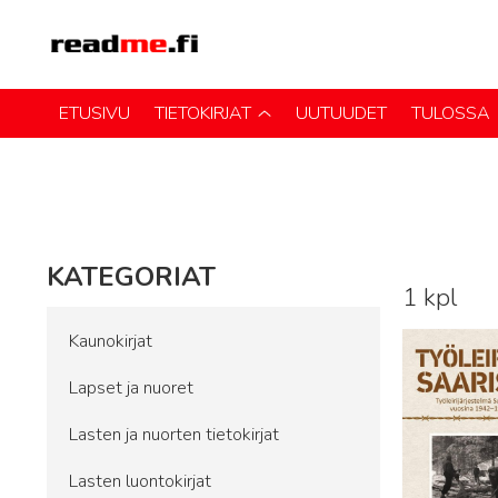
ETUSIVU
TIETOKIRJAT
UUTUUDET
TULOSSA
KATEGORIAT
1 kpl
Lue lisää
Kaunokirjat
Lapset ja nuoret
Lasten ja nuorten tietokirjat
Lasten luontokirjat