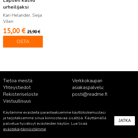
Lapsen kasvu
urheilijaksi
Kari Helander, Seija
Vilen
15,00
€
25,90
€
OSTA
Tietoa meistä
Verkkokaupan
Yhteystiedot
asiakaspalvelu:
Rekisteriseloste
posti@readme.fi
Vastuullisuus
Käytämme evästeitä parantaaksemme käyttökokemustasi
Kustantamon asiakaspalvelu:
ja tarjotaksemme sinua kiinnostavaa sisältöä. Käyttämällä
JATKA
palvelu@readme.fi
palvelua hyväksyt evästeiden käytön. Lue lisää
evästekäytännöstämme
.