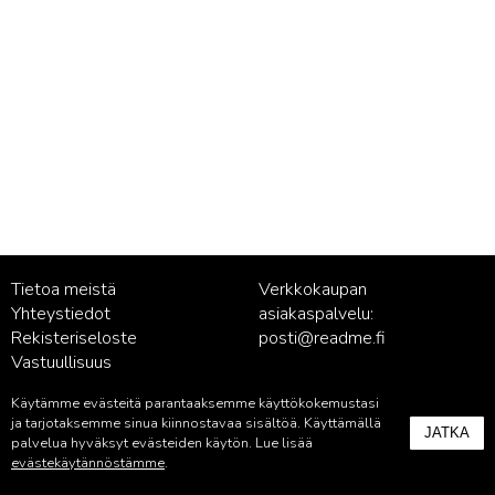
Tietoa meistä
Verkkokaupan
Yhteystiedot
asiakaspalvelu:
Rekisteriseloste
posti@readme.fi
Vastuullisuus
Käytämme evästeitä parantaaksemme käyttökokemustasi
Kustantamon asiakaspalvelu:
ja tarjotaksemme sinua kiinnostavaa sisältöä. Käyttämällä
JATKA
palvelu@readme.fi
palvelua hyväksyt evästeiden käytön. Lue lisää
evästekäytännöstämme
.