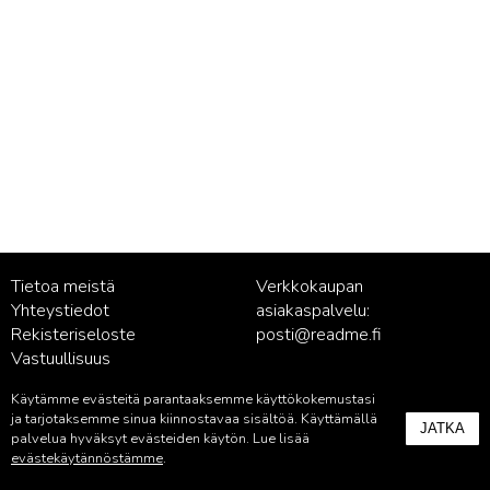
Tietoa meistä
Verkkokaupan
Yhteystiedot
asiakaspalvelu:
Rekisteriseloste
posti@readme.fi
Vastuullisuus
Käytämme evästeitä parantaaksemme käyttökokemustasi
Kustantamon asiakaspalvelu:
ja tarjotaksemme sinua kiinnostavaa sisältöä. Käyttämällä
JATKA
palvelu@readme.fi
palvelua hyväksyt evästeiden käytön. Lue lisää
evästekäytännöstämme
.