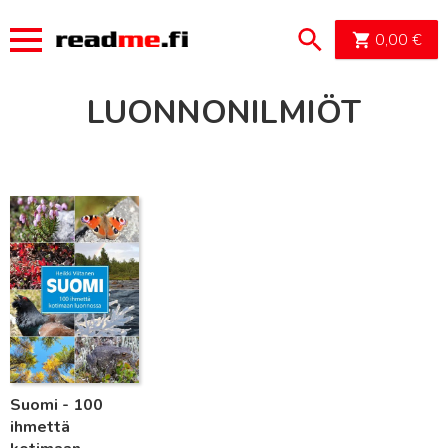
OSTOSK
0,00
€
LUONNONILMIÖT
Lue lisää
Suomi - 100
ihmettä