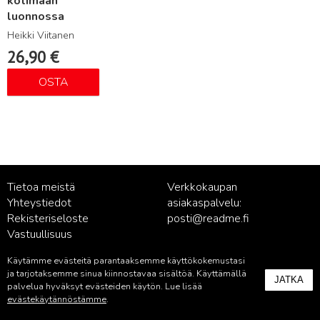
kotimaan
luonnossa
Heikki Viitanen
26,90
€
OSTA
Tietoa meistä
Verkkokaupan
Yhteystiedot
asiakaspalvelu:
Rekisteriseloste
posti@readme.fi
Vastuullisuus
Käytämme evästeitä parantaaksemme käyttökokemustasi
Kustantamon asiakaspalvelu:
ja tarjotaksemme sinua kiinnostavaa sisältöä. Käyttämällä
JATKA
palvelu@readme.fi
palvelua hyväksyt evästeiden käytön. Lue lisää
evästekäytännöstämme
.