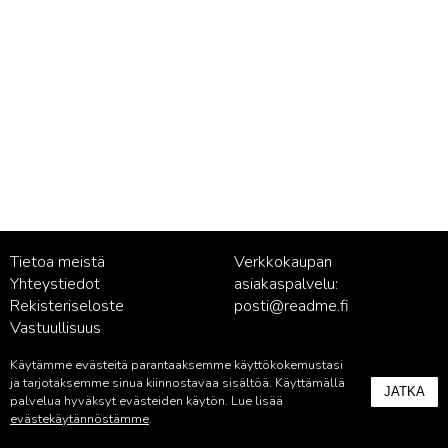
Tietoa meistä
Verkkokaupan
Yhteystiedot
asiakaspalvelu:
Rekisteriseloste
posti@readme.fi
Vastuullisuus
Käytämme evästeitä parantaaksemme käyttökokemustasi
Kustantamon asiakaspalvelu:
ja tarjotaksemme sinua kiinnostavaa sisältöä. Käyttämällä
JATKA
palvelu@readme.fi
palvelua hyväksyt evästeiden käytön. Lue lisää
evästekäytännöstämme
.