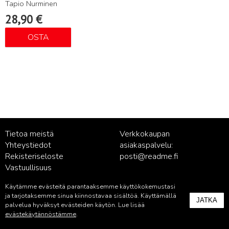
Tapio Nurminen
28,90
€
OSTA
Tietoa meistä
Verkkokaupan
Yhteystiedot
asiakaspalvelu:
Rekisteriseloste
posti@readme.fi
Vastuullisuus
Käytämme evästeitä parantaaksemme käyttökokemustasi
Kustantamon asiakaspalvelu:
ja tarjotaksemme sinua kiinnostavaa sisältöä. Käyttämällä
JATKA
palvelu@readme.fi
palvelua hyväksyt evästeiden käytön. Lue lisää
evästekäytännöstämme
.