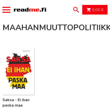
OSTOSK
0,00
€
MAAHANMUUTTOPOLITIIK
Lue lisää
Saksa - Ei ihan
paska maa