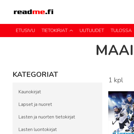
ETUSIVU
TIETOKIRJAT
UUTUUDET
TULOSSA
MAAI
KATEGORIAT
1 kpl
Lue lisää
Kaunokirjat
Lapset ja nuoret
Lasten ja nuorten tietokirjat
Lasten luontokirjat