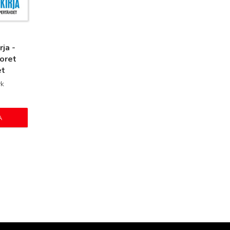
rja -
oret
et
yk
A