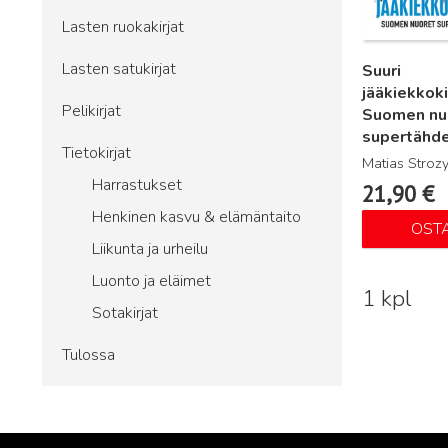
Lasten ruokakirjat
Lasten satukirjat
Suuri
jääkiekkoki
Pelikirjat
Suomen nu
supertähd
Tietokirjat
Matias Stroz
Harrastukset
21,90
€
Henkinen kasvu & elämäntaito
OST
Liikunta ja urheilu
Luonto ja eläimet
1 kpl
Sotakirjat
Tulossa