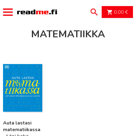
OSTOSK
0,00
€
MATEMATIIKKA
Lue lisää
Auta lastasi
matematiikassa