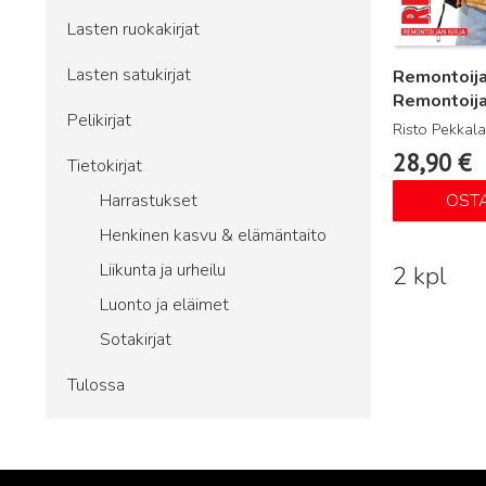
Lasten ruokakirjat
Lasten satukirjat
Remontoija
Remontoija
Pelikirjat
Risto Pekkala
28,90
€
Tietokirjat
Harrastukset
OST
Henkinen kasvu & elämäntaito
Liikunta ja urheilu
2 kpl
Luonto ja eläimet
Sotakirjat
Tulossa