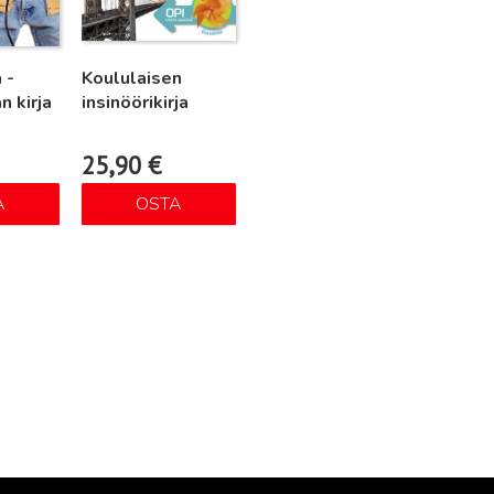
 -
Koululaisen
n kirja
insinöörikirja
25,90
€
A
OSTA