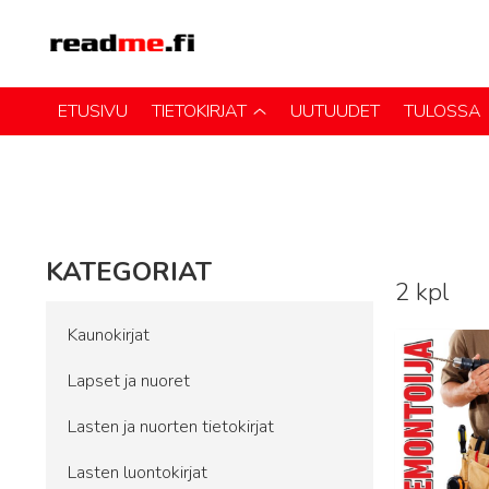
ETUSIVU
TIETOKIRJAT
UUTUUDET
TULOSSA
KATEGORIAT
2 kpl
Lue lisää
Kaunokirjat
Lapset ja nuoret
Lasten ja nuorten tietokirjat
Lasten luontokirjat