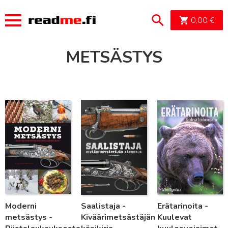
OSTOSK
0,00
€
METSÄSTYS
Lue lisää
Lue lisää
Lue lisää
Moderni
Saalistaja -
Erätarinoita -
metsästys -
Kiväärimetsästäjän
Kuulevat