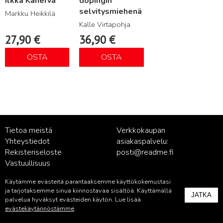
Ilkka Kanerva
dopingin
selvitysmiehenä
Markku Heikkilä
Kalle Virtapohja
27,90
€
36,90
€
OSTA
OSTA
Tietoa meistä
Verkkokaupan
Yhteystiedot
asiakaspalvelu:
Rekisteriseloste
posti@readme.fi
Vastuullisuus
Käytämme evästeitä parantaaksemme käyttökokemustasi
Kustantamon asiakaspalvelu:
ja tarjotaksemme sinua kiinnostavaa sisältöä. Käyttämällä
JATKA
palvelu@readme.fi
palvelua hyväksyt evästeiden käytön. Lue lisää
evästekäytännöstämme
.