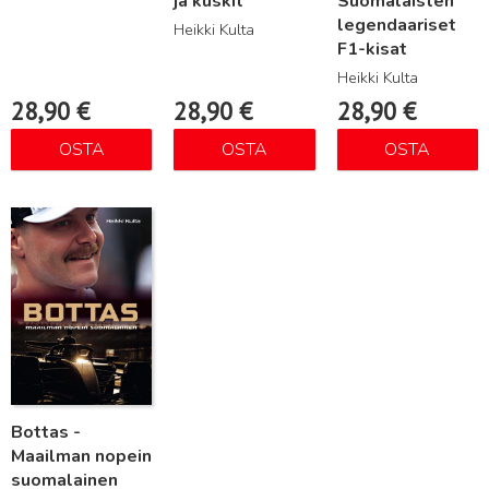
ja kuskit
Suomalaisten
legendaariset
Heikki Kulta
F1-kisat
Heikki Kulta
28,90
€
28,90
€
28,90
€
OSTA
OSTA
OSTA
Lue lisää
Bottas -
Maailman nopein
suomalainen