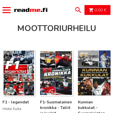
OSTOSK
0,00
€
MOOTTORIURHEILU
Lue lisää
Lue lisää
Lue lisää
F1 - legendat
F1-Suomalainen
Kunnian
kronikka - Tallit
kukkulat -
Heikki Kulta