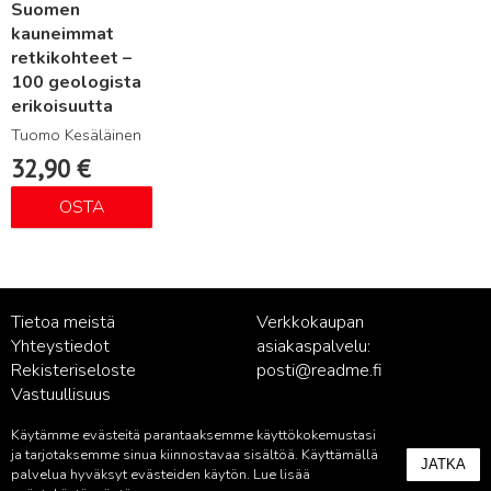
Suomen
kauneimmat
retkikohteet –
100 geologista
erikoisuutta
Tuomo Kesäläinen
32,90
€
OSTA
Tietoa meistä
Verkkokaupan
Yhteystiedot
asiakaspalvelu:
Rekisteriseloste
posti@readme.fi
Vastuullisuus
Käytämme evästeitä parantaaksemme käyttökokemustasi
Kustantamon asiakaspalvelu:
ja tarjotaksemme sinua kiinnostavaa sisältöä. Käyttämällä
JATKA
palvelu@readme.fi
palvelua hyväksyt evästeiden käytön. Lue lisää