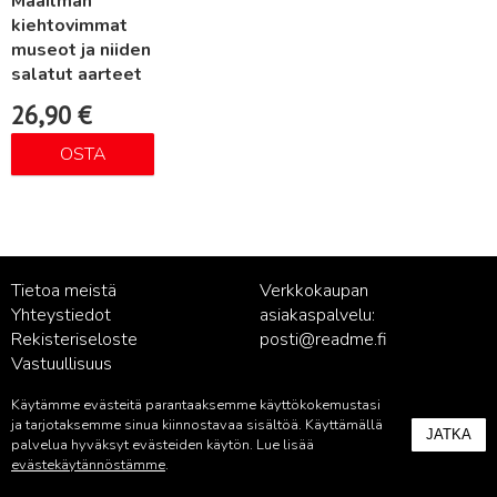
Maailman
kiehtovimmat
museot ja niiden
salatut aarteet
26,90
€
OSTA
Tietoa meistä
Verkkokaupan
Yhteystiedot
asiakaspalvelu:
Rekisteriseloste
posti@readme.fi
Vastuullisuus
Käytämme evästeitä parantaaksemme käyttökokemustasi
Kustantamon asiakaspalvelu:
ja tarjotaksemme sinua kiinnostavaa sisältöä. Käyttämällä
JATKA
palvelu@readme.fi
palvelua hyväksyt evästeiden käytön. Lue lisää
evästekäytännöstämme
.