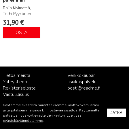
paremmin
Raija Kivimetsä,
Terhi Pyykönen
31,90
€
OSTA
Tietoa meistä
Verkkokaupan
Yhteystiedot
asiakaspalvelu:
Rekisteriseloste
posti@readme.fi
Vastuullisuus
Käytämme evästeitä parantaaksemme käyttökokemustasi
Kustantamon asiakaspalvelu:
ja tarjotaksemme sinua kiinnostavaa sisältöä. Käyttämällä
JATKA
palvelu@readme.fi
palvelua hyväksyt evästeiden käytön. Lue lisää
evästekäytännöstämme
.