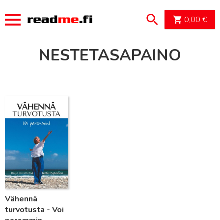
OSTOSK
0,00
€
NESTETASAPAINO
Lue lisää
Vähennä
turvotusta - Voi