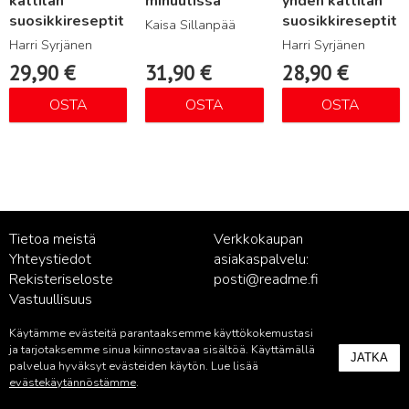
kattilan
minuutissa
yhden kattilan
suosikkireseptit
suosikkireseptit
Kaisa Sillanpää
Harri Syrjänen
Harri Syrjänen
29,90
€
31,90
€
28,90
€
OSTA
OSTA
OSTA
Tietoa meistä
Verkkokaupan
Yhteystiedot
asiakaspalvelu:
Rekisteriseloste
posti@readme.fi
Vastuullisuus
Käytämme evästeitä parantaaksemme käyttökokemustasi
Kustantamon asiakaspalvelu:
ja tarjotaksemme sinua kiinnostavaa sisältöä. Käyttämällä
JATKA
palvelu@readme.fi
palvelua hyväksyt evästeiden käytön. Lue lisää
evästekäytännöstämme
.