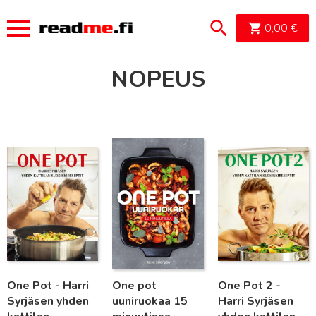
OSTOSK
0,00
€
NOPEUS
Lue lisää
Lue lisää
Lue lisää
One Pot - Harri
One pot
One Pot 2 -
Syrjäsen yhden
uuniruokaa 15
Harri Syrjäsen