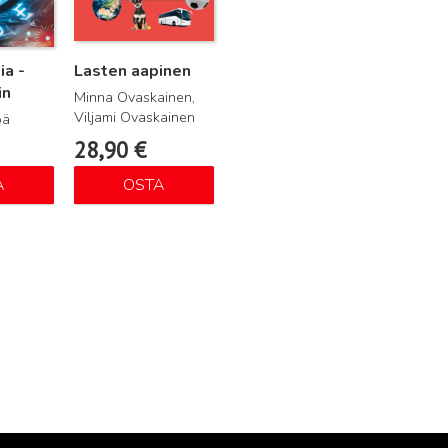
a -
Lasten aapinen
in
Minna Ovaskainen,
Viljami Ovaskainen
pä
28,90
€
A
OSTA