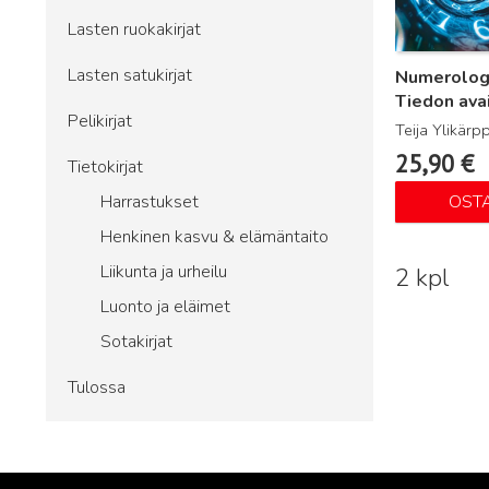
Lasten ruokakirjat
Lasten satukirjat
Numerologi
Tiedon ava
Pelikirjat
Teija Ylikärp
25,90
€
Tietokirjat
Harrastukset
OST
Henkinen kasvu & elämäntaito
Liikunta ja urheilu
2 kpl
Luonto ja eläimet
Sotakirjat
Tulossa