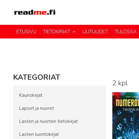
ETUSIVU
TIETOKIRJAT
UUTUUDET
TULOSSA
KATEGORIAT
2 kpl
Lue lisää
Kaunokirjat
Lapset ja nuoret
Lasten ja nuorten tietokirjat
Lasten luontokirjat