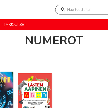
Hae tuotteita
TARJOUKSET
NUMEROT
Lue lisää