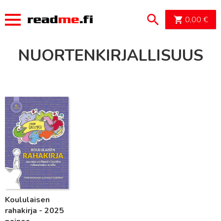
OSTOSK
0,00
€
NUORTENKIRJALLISUUS
Lue lisää
Koululaisen
rahakirja - 2025