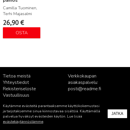
painos
Camilla Tuominen,
Terhi Majasalmi
26,90
€
OSTA
Tietoa meistä
Verkkokaupan
Yhteystiedot
asiakaspalvelu:
Rekisteriseloste
posti@readme.fi
Vastuullisuus
Käytämme evästeitä parantaaksemme käyttökokemustasi
Kustantamon asiakaspalvelu:
ja tarjotaksemme sinua kiinnostavaa sisältöä. Käyttämällä
JATKA
palvelu@readme.fi
palvelua hyväksyt evästeiden käytön. Lue lisää
evästekäytännöstämme
.