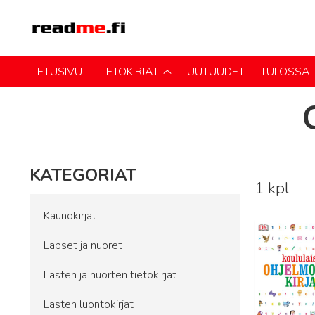
ETUSIVU
TIETOKIRJAT
UUTUUDET
TULOSSA
KATEGORIAT
1 kpl
Lue lisää
Kaunokirjat
Lapset ja nuoret
Lasten ja nuorten tietokirjat
Lasten luontokirjat