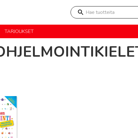
Hae tuotteita
TARJOUKSET
OHJELMOINTIKIELE