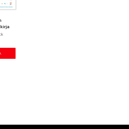
n
kirja
ck
A