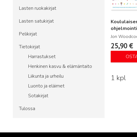
Lasten ruokakirjat
Lasten satukirjat
Koululaise
ohjelmointi
Pelikirjat
Jon Woodco
25,90
€
Tietokirjat
Harrastukset
OST
Henkinen kasvu & elämäntaito
Liikunta ja urheilu
1 kpl
Luonto ja eläimet
Sotakirjat
Tulossa