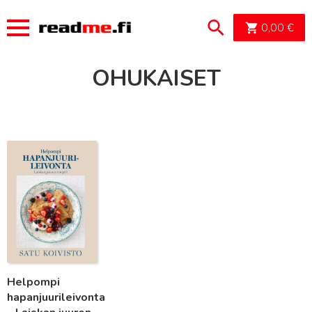
OSTOSK
0,00
€
OHUKAISET
Lue lisää
Helpompi
hapanjuurileivonta