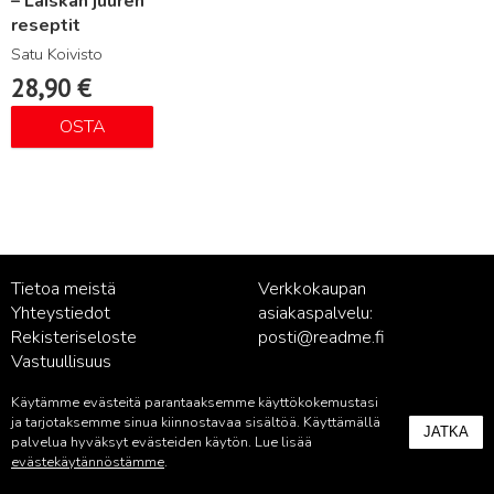
– Laiskan juuren
reseptit
Satu Koivisto
28,90
€
OSTA
Tietoa meistä
Verkkokaupan
Yhteystiedot
asiakaspalvelu:
Rekisteriseloste
posti@readme.fi
Vastuullisuus
Käytämme evästeitä parantaaksemme käyttökokemustasi
Kustantamon asiakaspalvelu:
ja tarjotaksemme sinua kiinnostavaa sisältöä. Käyttämällä
JATKA
palvelu@readme.fi
palvelua hyväksyt evästeiden käytön. Lue lisää
evästekäytännöstämme
.