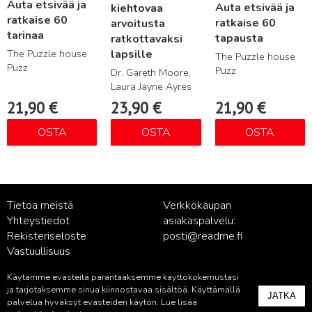
Auta etsivää ja
Auta etsivää ja
kiehtovaa
ratkaise 60
ratkaise 60
arvoitusta
tarinaa
tapausta
ratkottavaksi
The Puzzle house
lapsille
The Puzzle house
Puzz
Puzz
Dr. Gareth Moore,
Laura Jayne Ayres
21,90
€
23,90
€
21,90
€
OSTA
OSTA
OSTA
Tietoa meistä
Verkkokaupan
Yhteystiedot
asiakaspalvelu:
Rekisteriseloste
posti@readme.fi
Vastuullisuus
Käytämme evästeitä parantaaksemme käyttökokemustasi
Kustantamon asiakaspalvelu:
ja tarjotaksemme sinua kiinnostavaa sisältöä. Käyttämällä
JATKA
palvelu@readme.fi
palvelua hyväksyt evästeiden käytön. Lue lisää