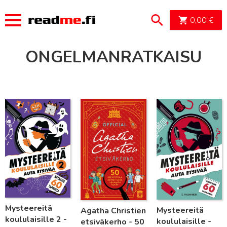
OSTOSK
0,00
€
ONGELMANRATKAISU
Lue lisää
Lue lisää
Lue lisää
Mysteereitä
Mysteereitä
Agatha Christien
koululaisille 2 -
koululaisille -
etsiväkerho - 50