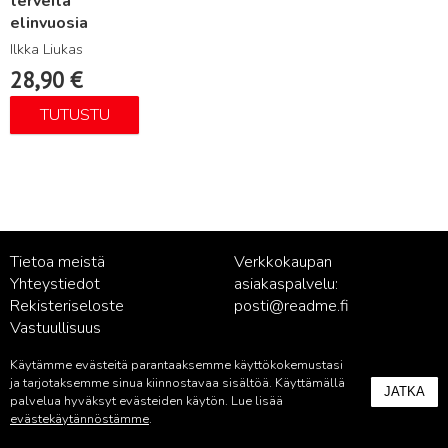
terveitä
elinvuosia
Ilkka Liukas
28,90
€
TUTUSTU
Tietoa meistä
Verkkokaupan
Yhteystiedot
asiakaspalvelu:
Rekisteriseloste
posti@readme.fi
Vastuullisuus
Käytämme evästeitä parantaaksemme käyttökokemustasi
Kustantamon asiakaspalvelu:
ja tarjotaksemme sinua kiinnostavaa sisältöä. Käyttämällä
JATKA
palvelu@readme.fi
palvelua hyväksyt evästeiden käytön. Lue lisää
evästekäytännöstämme
.