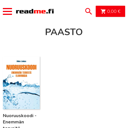
OSTOSK
0,00
€
PAASTO
Lue lisää
Nuoruuskoodi -
Enemmän