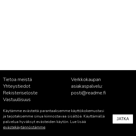
Tietoa meistä
Verkkokaupan
Yhteystiedot
asiakaspalvelu:
Rekisteriseloste
posti@readme.fi
Vastuullisuus
Käytämme evästeitä parantaaksemme käyttökokemustasi
Kustantamon asiakaspalvelu:
ja tarjotaksemme sinua kiinnostavaa sisältöä. Käyttämällä
JATKA
palvelu@readme.fi
palvelua hyväksyt evästeiden käytön. Lue lisää
evästekäytännöstämme
.