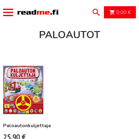
OSTOSK
0,00
€
PALOAUTOT
Lue lisää
Paloautonkuljettaja
25,90
€