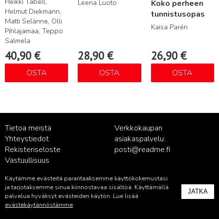
Heikki Tabell,
Leena Luoto
Koko perheen
Helmut Diekmann,
tunnistusopas
Matti Selänne, Olli
Kaisa Parén
Pihlajamaa, Teppo
Salmela
40,90
€
28,90
€
26,90
€
OSTA
OSTA
OSTA
Tietoa meistä
Verkkokaupan
Yhteystiedot
asiakaspalvelu:
Rekisteriseloste
posti@readme.fi
Vastuullisuus
Käytämme evästeitä parantaaksemme käyttökokemustasi
Kustantamon asiakaspalvelu:
ja tarjotaksemme sinua kiinnostavaa sisältöä. Käyttämällä
JATKA
palvelu@readme.fi
palvelua hyväksyt evästeiden käytön. Lue lisää
evästekäytännöstämme
.