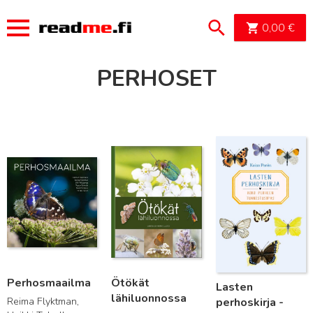
OSTOSK
0,00
€
PERHOSET
Lue lisää
Lue lisää
Lue lisää
Perhosmaailma
Ötökät
Lasten
lähiluonnossa
Reima Flyktman,
perhoskirja -