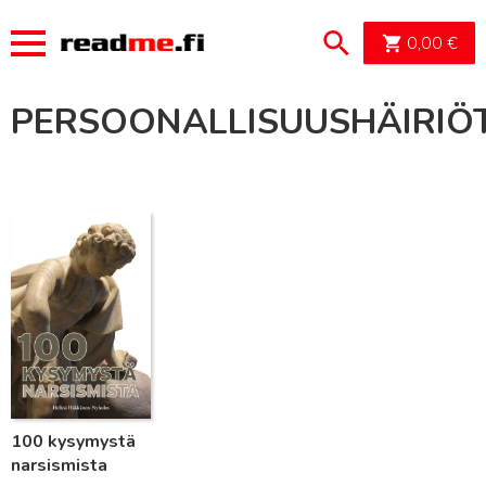
OSTOSK
0,00
€
PERSOONALLISUUSHÄIRIÖ
Lue lisää
100 kysymystä
narsismista