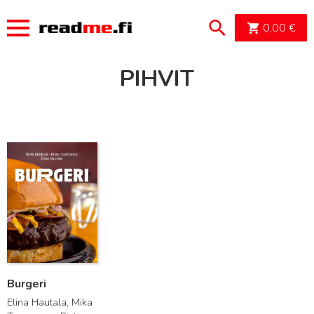
OSTOSK
0,00
€
PIHVIT
Lue lisää
Burgeri
Elina Hautala, Mika