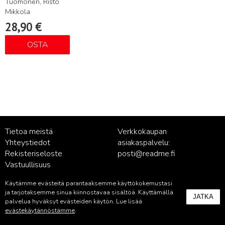
Tuomonen, Risto
Mikkola
28,90
€
OSTA
Tietoa meistä
Verkkokaupan
Yhteystiedot
asiakaspalvelu:
Rekisteriseloste
posti@readme.fi
Vastuullisuus
Käytämme evästeitä parantaaksemme käyttökokemustasi
Kustantamon asiakaspalvelu:
ja tarjotaksemme sinua kiinnostavaa sisältöä. Käyttämällä
JATKA
palvelu@readme.fi
palvelua hyväksyt evästeiden käytön. Lue lisää
evästekäytännöstämme
.