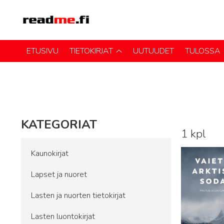
ETUSIVU
TIETOKIRJAT
UUTUUDET
TULOSSA
KATEGORIAT
1 kpl
Lue lisää
Kaunokirjat
Lapset ja nuoret
Lasten ja nuorten tietokirjat
Lasten luontokirjat