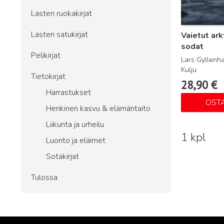
Lasten ruokakirjat
Lasten satukirjat
Vaietut ark
sodat
Pelikirjat
Lars Gyllenha
Kulju
Tietokirjat
28,90
€
Harrastukset
OST
Henkinen kasvu & elämäntaito
Liikunta ja urheilu
1 kpl
Luonto ja eläimet
Sotakirjat
Tulossa