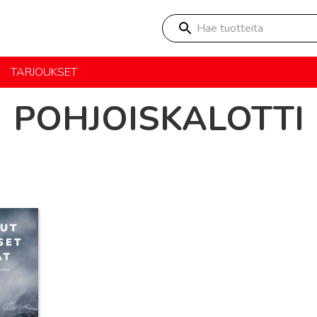
Hae tuotteita
TARJOUKSET
POHJOISKALOTTI