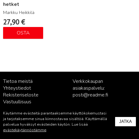
hetket
Markku Heikkilä
27,90
€
OSTA
Tietoa meistä
Verkkokaupan
Yhteystiedot
asiakaspalvelu:
Rekisteriseloste
posti@readme.fi
Vastuullisuus
Käytämme evästeitä parantaaksemme käyttökokemustasi
Kustantamon asiakaspalvelu:
ja tarjotaksemme sinua kiinnostavaa sisältöä. Käyttämällä
JATKA
palvelu@readme.fi
palvelua hyväksyt evästeiden käytön. Lue lisää
evästekäytännöstämme
.