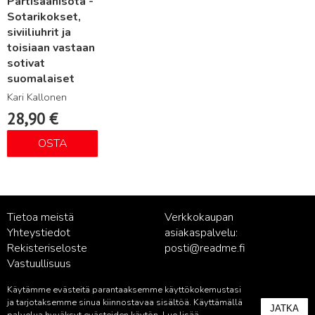
Partisaanisota -
Sotarikokset,
siviiliuhrit ja
toisiaan vastaan
sotivat
suomalaiset
Kari Kallonen
28,90
€
OSTA
Tietoa meistä
Verkkokaupan
Yhteystiedot
asiakaspalvelu:
Rekisteriseloste
posti@readme.fi
Vastuullisuus
Käytämme evästeitä parantaaksemme käyttökokemustasi
Kustantamon asiakaspalvelu:
ja tarjotaksemme sinua kiinnostavaa sisältöä. Käyttämällä
JATKA