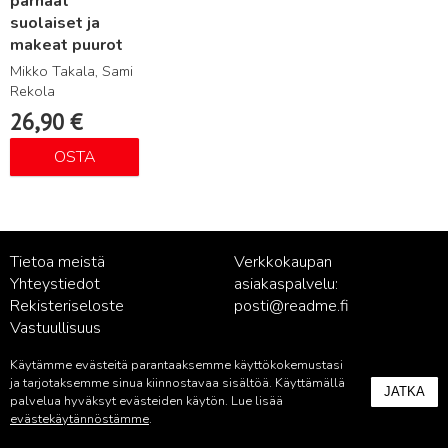
parhaat
suolaiset ja
makeat puurot
Mikko Takala, Sami
Rekola
26,90
€
OSTA
Tietoa meistä
Verkkokaupan
Yhteystiedot
asiakaspalvelu:
Rekisteriseloste
posti@readme.fi
Vastuullisuus
Käytämme evästeitä parantaaksemme käyttökokemustasi
Kustantamon asiakaspalvelu:
ja tarjotaksemme sinua kiinnostavaa sisältöä. Käyttämällä
JATKA
palvelu@readme.fi
palvelua hyväksyt evästeiden käytön. Lue lisää
evästekäytännöstämme
.