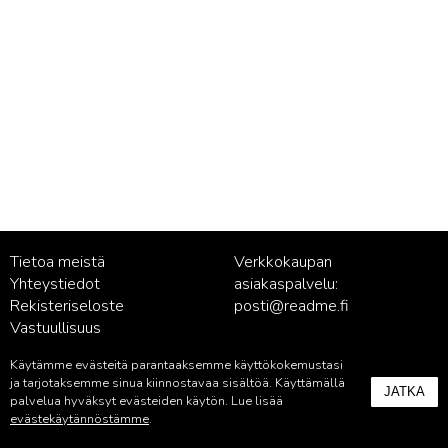
Tietoa meistä
Verkkokaupan
Yhteystiedot
asiakaspalvelu:
Rekisteriseloste
posti@readme.fi
Vastuullisuus
Käytämme evästeitä parantaaksemme käyttökokemustasi
Kustantamon asiakaspalvelu:
ja tarjotaksemme sinua kiinnostavaa sisältöä. Käyttämällä
JATKA
palvelu@readme.fi
palvelua hyväksyt evästeiden käytön. Lue lisää
evästekäytännöstämme
.