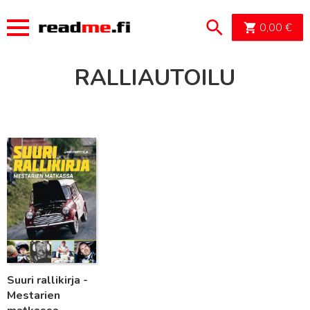
OSTOSK
0,00
€
RALLIAUTOILU
Lue lisää
Suuri rallikirja -
Mestarien