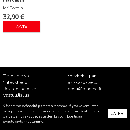
matkassa
Jari Porttila
32,90
€
OSTA
Tietoa meistä
Verkkokaupan
Yhteystiedot
asiakaspalvelu:
Rekisteriseloste
posti@readme.fi
Vastuullisuus
Käytämme evästeitä parantaaksemme käyttökokemustasi
Kustantamon asiakaspalvelu:
ja tarjotaksemme sinua kiinnostavaa sisältöä. Käyttämällä
JATKA
palvelu@readme.fi
palvelua hyväksyt evästeiden käytön. Lue lisää
evästekäytännöstämme
.