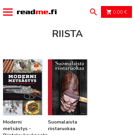
OSTOSK
0,00
€
RIISTA
Lue lisää
Lue lisää
Moderni
Suomalaista
metsästys -
riistaruokaa