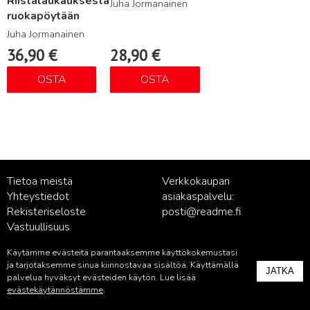
Riistalaukauksesta
Juha Jormanainen
ruokapöytään
Juha Jormanainen
36,90
€
28,90
€
OSTA
OSTA
Tietoa meistä
Verkkokaupan
Yhteystiedot
asiakaspalvelu:
Rekisteriseloste
posti@readme.fi
Vastuullisuus
Käytämme evästeitä parantaaksemme käyttökokemustasi
Kustantamon asiakaspalvelu:
ja tarjotaksemme sinua kiinnostavaa sisältöä. Käyttämällä
JATKA
palvelu@readme.fi
palvelua hyväksyt evästeiden käytön. Lue lisää
evästekäytännöstämme
.