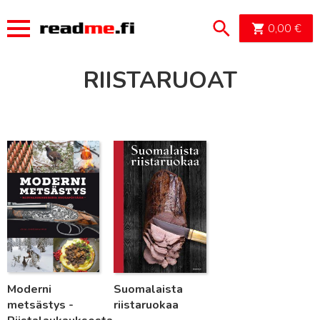
OSTOSK
0,00
€
RIISTARUOAT
Lue lisää
Lue lisää
Moderni
Suomalaista
metsästys -
riistaruokaa