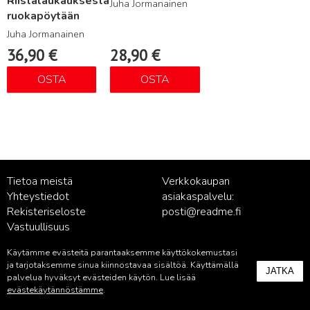
Riistalaukauksesta
Juha Jormanainen
ruokapöytään
Juha Jormanainen
36,90
€
28,90
€
OSTA
OSTA
Tietoa meistä
Verkkokaupan
Yhteystiedot
asiakaspalvelu:
Rekisteriseloste
posti@readme.fi
Vastuullisuus
Käytämme evästeitä parantaaksemme käyttökokemustasi
Kustantamon asiakaspalvelu:
ja tarjotaksemme sinua kiinnostavaa sisältöä. Käyttämällä
JATKA
palvelu@readme.fi
palvelua hyväksyt evästeiden käytön. Lue lisää
evästekäytännöstämme
.