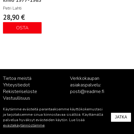
ilmiö 1977-1983
Petri Lahti
28,90
€
OSTA
Tietoa meistä
Verkkokaupan
Yhteystiedot
asiakaspalvelu:
Rekisteriseloste
posti@readme.fi
Vastuullisuus
Käytämme evästeitä parantaaksemme käyttökokemustasi
Kustantamon asiakaspalvelu:
ja tarjotaksemme sinua kiinnostavaa sisältöä. Käyttämällä
JATKA
palvelu@readme.fi
palvelua hyväksyt evästeiden käytön. Lue lisää
evästekäytännöstämme
.