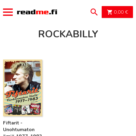
OSTOSK
0,00
€
ROCKABILLY
Lue lisää
Fiftarit -
Unohtumaton